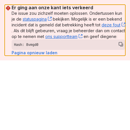
Er ging aan onze kant iets verkeerd
De issue zou zichzelf moeten oplossen. Ondertussen kun
je de
statuspagina
, (opens new window)
bekijken. Mogelijk is er een bekend
incident dat is gemeld dat betrekking heeft tot
deze fout
, (opens new window)
. Als dit blijft gebeuren, vraag je beheerder dan om contact
op te nemen met
ons supportteam
, (opens new window)
en geef diegene:
Hash: 8vmgd0
Pagina opnieuw laden